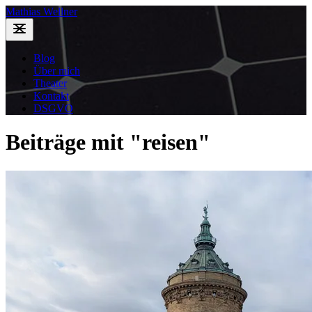
Mathias Wellner
Blog
Über mich
Theater
Kontakt
DSGVO
Beiträge mit "reisen"