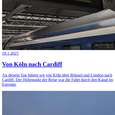
18.1.2025
Von Köln nach Cardiff
An diesem Tag fuhren wir von Köln über Brüssel und London nach
Cardiff. Der Höhepunkt der Reise war die Fahrt durch den Kanal im
Eurostar.