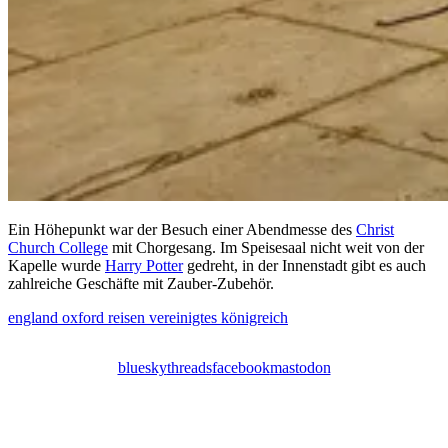
Ein Höhepunkt war der Besuch einer Abendmesse des
Christ
Church College
mit Chorgesang. Im Speisesaal nicht weit von der
Kapelle wurde
Harry Potter
gedreht, in der Innenstadt gibt es auch
zahlreiche Geschäfte mit Zauber-Zubehör.
england
oxford
reisen
vereinigtes königreich
bluesky
threads
facebook
mastodon