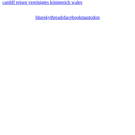
cardiff
reisen
vereinigtes königreich
wales
bluesky
threads
facebook
mastodon