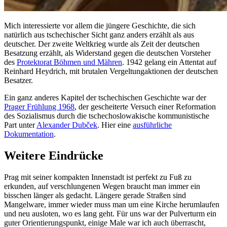
Mich interessierte vor allem die jüngere Geschichte, die sich
natürlich aus tschechischer Sicht ganz anders erzählt als aus
deutscher. Der zweite Weltkrieg wurde als Zeit der deutschen
Besatzung erzählt, als Widerstand gegen die deutschen Vorsteher
des
Protektorat Böhmen und Mähren
. 1942 gelang ein Attentat auf
Reinhard Heydrich, mit brutalen Vergeltungaktionen der deutschen
Besatzer.
Ein ganz anderes Kapitel der tschechischen Geschichte war der
Prager Frühlung 1968
, der gescheiterte Versuch einer Reformation
des Sozialismus durch die tschechoslowakische kommunistische
Part unter
Alexander Dubček
. Hier eine
ausführliche
Dokumentation
.
Weitere Eindrücke
Prag mit seiner kompakten Innenstadt ist perfekt zu Fuß zu
erkunden, auf verschlungenen Wegen braucht man immer ein
bisschen länger als gedacht. Längere gerade Straßen sind
Mangelware, immer wieder muss man um eine Kirche herumlaufen
und neu ausloten, wo es lang geht. Für uns war der Pulverturm ein
guter Orientierungspunkt, einige Male war ich auch überrascht,