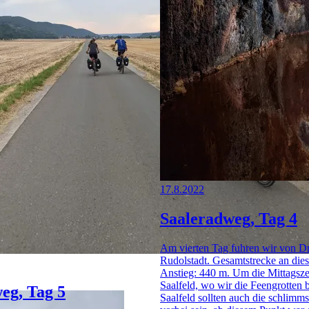
17.8.2022
Saaleradweg, Tag 4
Am vierten Tag fuhren wir von D
Rudolstadt. Gesamtstrecke an die
Anstieg: 440 m. Um die Mittagszei
Saalfeld, wo wir die Feengrotten 
eg, Tag 5
Saalfeld sollten auch die schlimm