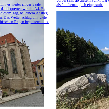
vorbei sein, ab diesem Punkt war
ing es weiter an der Saale
als familientauglich eingestuft.
, dabei querten wir die A4. Es
diesem Tag, bei einem Anstieg
. Das Wetter schlug um, viele
bisschen Regen begleiteten uns.