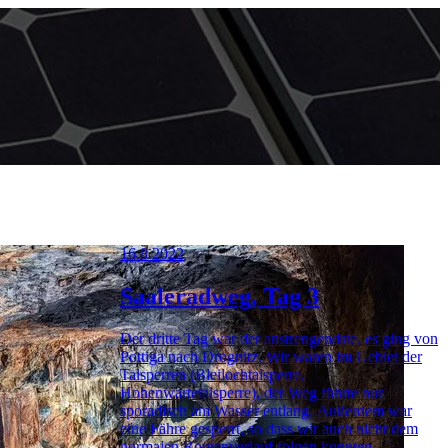
16.8.2022
Saaleradweg, Tag 3
Der dritte Tag war der anstrengendste, es ging von
Pottiga nach Drognitz. Wir waren im Gebiet der
Talsperren (Bleilochtalsperre,
Hohenwartetalsperre), der Weg führte nur
sporadisch am Wasser entlang. Außerdem war
eine Fähre gesperrt, so dass wir auch nicht dem
normalen Routenverlauf folgen konnten.