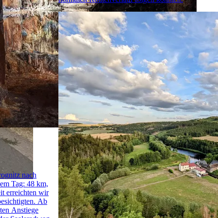
rognitz nach
sem Tag: 48 km,
t erreichten wir
besichtigten. Ab
sten Anstiege