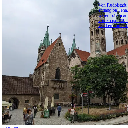
Von Rudolstadt g
entlang bis Jena
waren 52 km an 
von knapp 200 m
Wolken und ein 