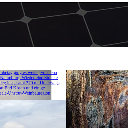
hetag ging es weiter, von Jena
 Naumburg. Wieder eine Strecke
ieg insgesamt 270 m. Unterwegs
ort Bad Kösen und einige
aale-Unstrut-Weinbauregion.