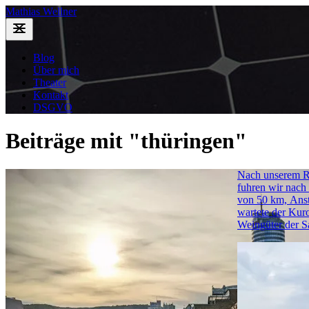
Mathias Wellner
Blog
Über mich
Theater
Kontakt
DSGVO
Beiträge mit "thüringen"
Nach unserem Ru
fuhren wir nach
von 50 km, Anst
wartete der Kur
Weingüter der S