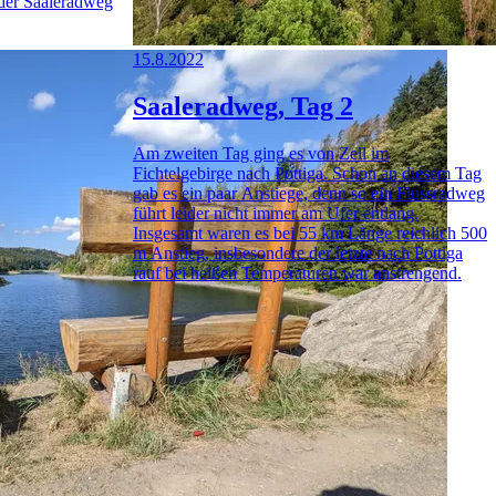
 der Saaleradweg
15.8.2022
Saaleradweg, Tag 2
Am zweiten Tag ging es von Zell im
Fichtelgebirge nach Pottiga. Schon an diesem Tag
gab es ein paar Anstiege, denn so ein Flussradweg
führt leider nicht immer am Ufer entlang.
Insgesamt waren es bei 55 km Länge reichlich 500
m Anstieg, insbesondere der letzte nach Pottiga
rauf bei heißen Temperaturen war anstrengend.