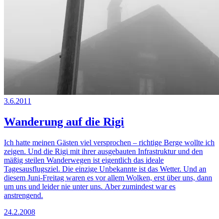
3.6.2011
Wanderung auf die Rigi
Ich hatte meinen Gästen viel versprochen – richtige Berge wollte ich
zeigen. Und die Rigi mit ihrer ausgebauten Infrastruktur und den
mäßig steilen Wanderwegen ist eigentlich das ideale
Tagesausflugsziel. Die einzige Unbekannte ist das Wetter. Und an
diesem Juni-Freitag waren es vor allem Wolken, erst über uns, dann
um uns und leider nie unter uns. Aber zumindest war es
anstrengend.
24.2.2008