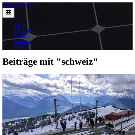
Mathias Wellner
Blog
Über mich
Theater
Kontakt
DSGVO
Beiträge mit "schweiz"