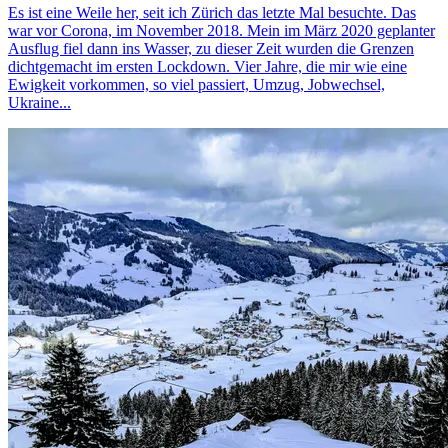
Es ist eine Weile her, seit ich Zürich das letzte Mal besuchte. Das
war vor Corona, im November 2018. Mein im März 2020 geplanter
Ausflug fiel dann ins Wasser, zu dieser Zeit wurden die Grenzen
dichtgemacht im ersten Lockdown. Vier Jahre, die mir wie eine
Ewigkeit vorkommen, so viel passiert, Umzug, Jobwechsel,
Ukraine...