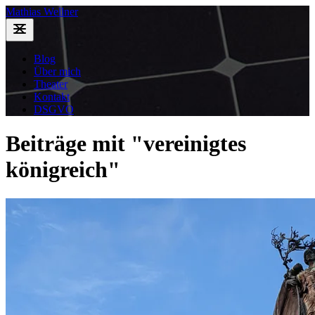
Mathias Wellner
Blog
Über mich
Theater
Kontakt
DSGVO
Beiträge mit "vereinigtes
königreich"