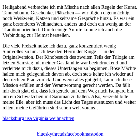
Heiligabend verbrachte ich mit Mischa nach allen Regeln der Kunst.
Tannenbaum, Geschenke, Plätzchen — wir fügten eigenmächtig
noch Weißwein, Katzen und seltsame Gespräche hinzu. Es war ein
ganz besonderes Weihnachten, anders und doch ein wenig an der
Tradition orientiert. Durch einige Anrufe konnte ich auch die
Verbindung zur Heimat herstellen.
Die viele Freizeit nutze ich dazu, ganz konzentriert wenig
Sinnvolles zu tun. Ich lese den Herrn der Ringe — in der
Originalversion. Der Kinobesuch des zweiten Teils der Trilogie am
letzten Samstag mit meiner Gastfamilie war beeindruckend und
verleitete mich dazu, dieses Unterfangen zu beginnen. Böse Mächte
halten mich gelegentlich davon ab, doch stets kehre ich wieder auf
den rechten Pfad zurück. Und wenn alles gut geht, kann ich diese
Mission erfüllen und der Verantwortung gerecht werden. Da fällt
mir doch glatt ein, dass ich gerade auf dem Weg nach Isengard bin,
um ein Schwätzchen mit Saruman zu halten. Also, verzeiht bitte
meine Eile, aber ich muss das Licht des Tages ausnutzen und weiter
reiten, meine Gefährten sind schon weit voraus…
blacksburg
usa
virginia
weihnachten
bluesky
threads
facebook
mastodon