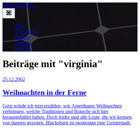
Mathias Wellner
Blog
Über mich
Theater
Kontakt
DSGVO
Beiträge mit "virginia"
25.12.2002
Weihnachten in der Ferne
Gern würde ich jetzt erzählen, wie Amerikaner Weihnachten
verbringen, welche Traditionen und Bräuche sich hier
herausgebildet haben. Doch leider sind alle Leute, die wir kennen,
von dannen gezogen. Blacksburg ist momentan eine Geisterstadt.