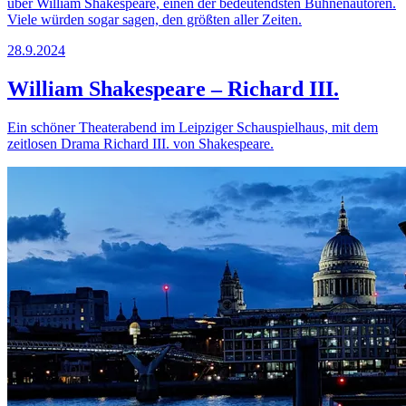
über William Shakespeare, einen der bedeutendsten Bühnenautoren.
Viele würden sogar sagen, den größten aller Zeiten.
28.9.2024
William Shakespeare – Richard III.
Ein schöner Theaterabend im Leipziger Schauspielhaus, mit dem
zeitlosen Drama Richard III. von Shakespeare.