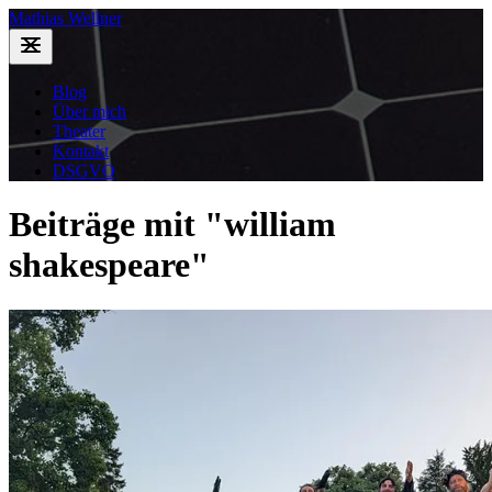
Mathias Wellner
Blog
Über mich
Theater
Kontakt
DSGVO
Beiträge mit "william
shakespeare"