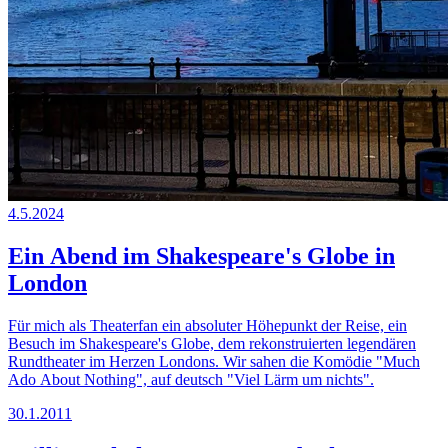
4.5.2024
Ein Abend im Shakespeare's Globe in
London
Für mich als Theaterfan ein absoluter Höhepunkt der Reise, ein
Besuch im Shakespeare's Globe, dem rekonstruierten legendären
Rundtheater im Herzen Londons. Wir sahen die Komödie "Much
Ado About Nothing", auf deutsch "Viel Lärm um nichts".
30.1.2011