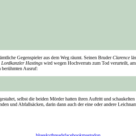
 sämtliche Gegenspieler aus dem Weg räumt. Seinen Bruder
Clarence
läs
h
Lordkanzler Hastings
wird wegen Hochverrats zum Tod verurteilt, am
em berühmten Ausruf:
estaltet, selbst die beiden Mörder hatten ihren Auftritt und schaukelte
änden und Abfallsäcken, darin dann auch der eine oder andere Leichnam
bluesky
threads
facebook
mastodon