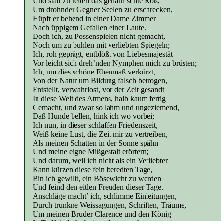
Und statt zu reiten das geharn’schte Roß,
Um drohnder Gegner Seelen zu erschrecken,
Hüpft er behend in einer Dame Zimmer
Nach üppigem Gefallen einer Laute.
Doch ich, zu Possenspielen nicht gemacht,
Noch um zu buhlen mit verliebten Spiegeln;
Ich, roh geprägt, entblößt von Liebesmajestät
Vor leicht sich dreh’nden Nymphen mich zu brüsten;
Ich, um dies schöne Ebenmaß verkürzt,
Von der Natur um Bildung falsch betrogen,
Entstellt, verwahrlost, vor der Zeit gesandt
In diese Welt des Atmens, halb kaum fertig
Gemacht, und zwar so lahm und ungeziemend,
Daß Hunde bellen, hink ich wo vorbei;
Ich nun, in dieser schlaffen Friedenszeit,
Weiß keine Lust, die Zeit mir zu vertreiben,
Als meinen Schatten in der Sonne spähn
Und meine eigne Mißgestalt erörtern;
Und darum, weil ich nicht als ein Verliebter
Kann kürzen diese fein beredten Tage,
Bin ich gewillt, ein Bösewicht zu werden
Und feind den eitlen Freuden dieser Tage.
Anschläge macht’ ich, schlimme Einleitungen,
Durch trunkne Weissagungen, Schriften, Träume,
Um meinen Bruder Clarence und den König