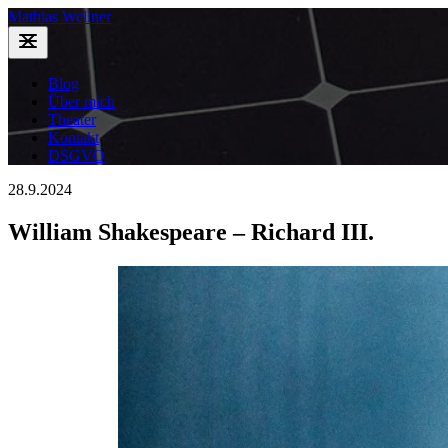
Mathias Wellner
Blog
Über mich
Theater
Kontakt
DSGVO
28.9.2024
William Shakespeare – Richard III.