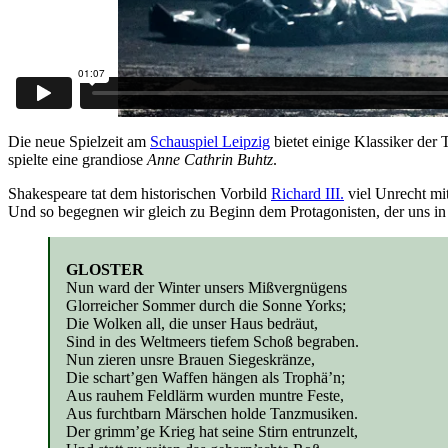
Die neue Spielzeit am
Schauspiel Leipzig
bietet einige Klassiker der 
spielte eine grandiose
Anne Cathrin Buhtz
.
Shakespeare tat dem historischen Vorbild
Richard III.
viel Unrecht mit
Und so begegnen wir gleich zu Beginn dem Protagonisten, der uns i
GLOSTER
Nun ward der Winter unsers Mißvergnügens
Glorreicher Sommer durch die Sonne Yorks;
Die Wolken all, die unser Haus bedräut,
Sind in des Weltmeers tiefem Schoß begraben.
Nun zieren unsre Brauen Siegeskränze,
Die schart’gen Waffen hängen als Trophä’n;
Aus rauhem Feldlärm wurden muntre Feste,
Aus furchtbarn Märschen holde Tanzmusiken.
Der grimm’ge Krieg hat seine Stirn entrunzelt,