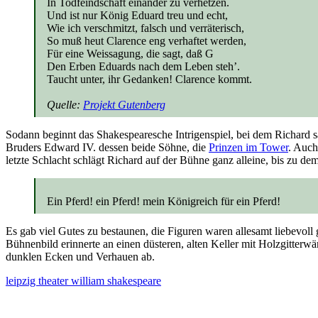
In Todfeindschaft einander zu verhetzen.
Und ist nur König Eduard treu und echt,
Wie ich verschmitzt, falsch und verräterisch,
So muß heut Clarence eng verhaftet werden,
Für eine Weissagung, die sagt, daß G
Den Erben Eduards nach dem Leben steh’.
Taucht unter, ihr Gedanken! Clarence kommt.
Quelle:
Projekt Gutenberg
Sodann beginnt das Shakespearesche Intrigenspiel, bei dem Richard
Bruders Edward IV. dessen beide Söhne, die
Prinzen im Tower
. Auc
letzte Schlacht schlägt Richard auf der Bühne ganz alleine, bis zu d
Ein Pferd! ein Pferd! mein Königreich für ein Pferd!
Es gab viel Gutes zu bestaunen, die Figuren waren allesamt liebevoll g
Bühnenbild erinnerte an einen düsteren, alten Keller mit Holzgitterw
dunklen Ecken und Verhauen ab.
leipzig
theater
william shakespeare