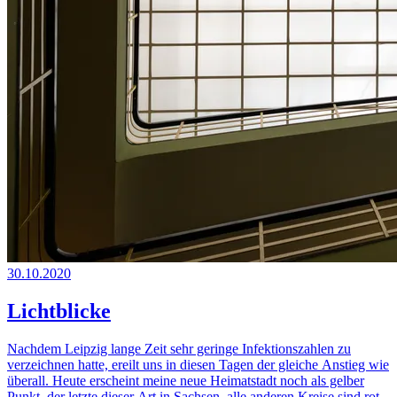
30.10.2020
Lichtblicke
Nachdem Leipzig lange Zeit sehr geringe Infektionszahlen zu
verzeichnen hatte, ereilt uns in diesen Tagen der gleiche Anstieg wie
überall. Heute erscheint meine neue Heimatstadt noch als gelber
Punkt, der letzte dieser Art in Sachsen, alle anderen Kreise sind rot