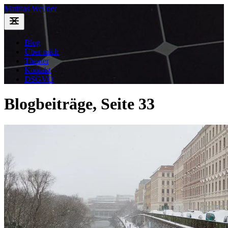
Mathias Wellner
Blog
Über mich
Theater
Kontakt
DSGVO
Blogbeiträge, Seite 33