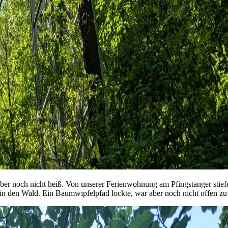
r noch nicht heiß. Von unserer Ferienwohnung am Pfingstanger stiefel
n den Wald. Ein Baumwipfelpfad lockte, war aber noch nicht offen zu 