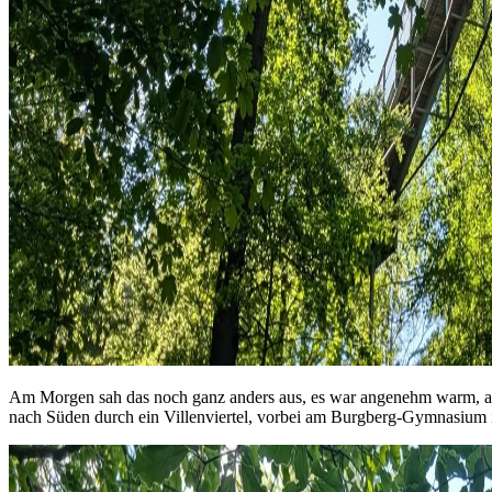
Am Morgen sah das noch ganz anders aus, es war angenehm warm, abe
nach Süden durch ein Villenviertel, vorbei am Burgberg-Gymnasium i