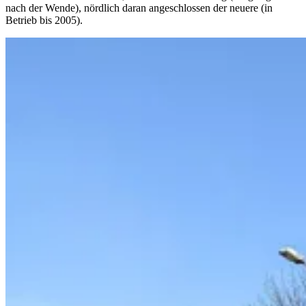
nach der Wende), nördlich daran angeschlossen der neuere (in
Betrieb bis 2005).