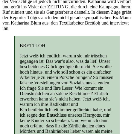
der Verdächtige ist jedoch nicht aufzufinden. Katharina wird verhört
und gerät ins Visier der ZEITUNG, die durch eine Kampagne ihren
Ruf ruiniert und sie als Gangsterbraut darstellt. In diesem Zuge gräbt
der Reporter Tötges auch den nicht gerade sympathischen Ex-Mann
von Katharina Blum aus, den Textilarbeiter Brettloh und interviewt
ihn.
BRETTLOH
Jetzt weiß ich endlich, warum sie mir tritschen
gegangen ist. Das war’s also, was da lief. Unser
bescheidenes Glück genügte ihr nicht. Sie wollte
hoch hinaus, und wie soll schon es ein einfacher
Arbeiter je zu einem Porsche bringen? So müssen
falsche Vorstellungen von Sozialismus ja enden.
Ich frage Sie und Ihre Leser: Wie kommt ein
Dienstmädchen an solche Reichtümer? Ehrlich
erworben kann sie’s nicht haben. Jetzt weiß ich,
warum ich ihre Radikalität und
Kirchenfeindlichkeit immer gefürchtet habe, und
ich segne den Entschluss unseres Herrgotts, mir
keine Kinder zu schenken. Und wenn ich dann
noch erfahre, dass ihr die Zärtlichkeiten eines
Mörders und Bankräubers lieber waren als meine