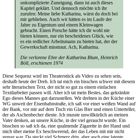
unkomplizierte Zuneigung, dann ist auch dieses
Kapitel geklärt. Und dennoch möchte ich ihr
zurufen: Meine liebe Katharina, wärst du doch bei
mir geblieben. Auch wir hätten es im Laufe der
Jahre zu Eigentum und einem Kleinwagen
gebracht. Einen Porsche hätte ich dir wohl nie
bieten können, nur ein bescheidenes Glück, wie
es ein redlicher Arbeitsmann zu bieten hat, der der
Gewerkschaft misstraut. Ach, Katharina.
Die verlorene Ehre der Katharina Blum, Heinrich
Böll, erschienen 1974
Diese Sequenz wird im Theaterstück als Video zu sehen sein,
deshalb heute der Dreh. Ich tat mich ein bisschen schwer mit diesem
sehr literarischen Text, der nicht so gut zu einem einfachen
Textilarbeiter passen will. Aber ich tat mein Bestes, das gekränkte
Ego dieses Mannes gut darzustellen. Wir drehten in der Küche einer
WG unweit der Eisenbahnstraße, ich saß vor einer weißen Wand auf
der Bank, vor mir auf dem Tisch ein Glas Bier und einen Unterteller,
der als Aschenbecher diente. Ich musste unwillkürlich an meinen
Vater denken, an unsere Küche, in der viel geraucht wurde. Ein
bisschen so saß ich da, eine qualmende Zigarette in der Hand und
mich über meine Ex beschwerend, der das Leben mit mir nicht
genug war. Da steckt viel Schmerz drin, aber auch eine latente