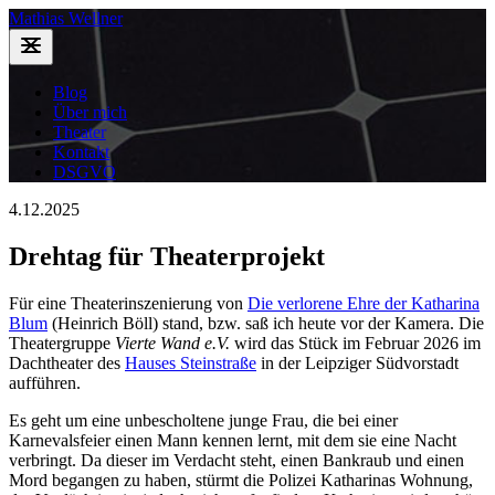
Mathias Wellner
Blog
Über mich
Theater
Kontakt
DSGVO
4.12.2025
Drehtag für Theaterprojekt
Für eine Theaterinszenierung von
Die verlorene Ehre der Katharina
Blum
(Heinrich Böll) stand, bzw. saß ich heute vor der Kamera. Die
Theatergruppe
Vierte Wand e.V.
wird das Stück im Februar 2026 im
Dachtheater des
Hauses Steinstraße
in der Leipziger Südvorstadt
aufführen.
Es geht um eine unbescholtene junge Frau, die bei einer
Karnevalsfeier einen Mann kennen lernt, mit dem sie eine Nacht
verbringt. Da dieser im Verdacht steht, einen Bankraub und einen
Mord begangen zu haben, stürmt die Polizei Katharinas Wohnung,