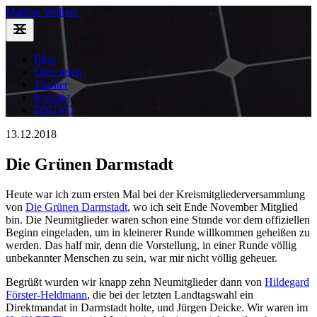
Mathias Wellner
Blog
Über mich
Theater
Kontakt
DSGVO
13.12.2018
Die Grünen Darmstadt
Heute war ich zum ersten Mal bei der Kreismitgliederversammlung
von
Die Grünen Darmstadt
, wo ich seit Ende November Mitglied
bin. Die Neumitglieder waren schon eine Stunde vor dem offiziellen
Beginn eingeladen, um in kleinerer Runde willkommen geheißen zu
werden. Das half mir, denn die Vorstellung, in einer Runde völlig
unbekannter Menschen zu sein, war mir nicht völlig geheuer.
Begrüßt wurden wir knapp zehn Neumitglieder dann von
Hildegard
Förster-Heldmann
, die bei der letzten Landtagswahl ein
Direktmandat in Darmstadt holte, und Jürgen Deicke. Wir waren im