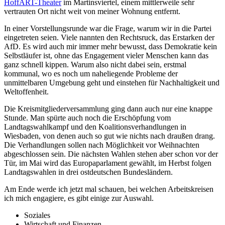
HoffART-Theater
im Martinsviertel, einem mittlerweile sehr
vertrauten Ort nicht weit von meiner Wohnung entfernt.
In einer Vorstellungsrunde war die Frage, warum wir in die Partei
eingetreten seien. Viele nannten den Rechtsruck, das Erstarken der
AfD. Es wird auch mir immer mehr bewusst, dass Demokratie kein
Selbstläufer ist, ohne das Engagement vieler Menschen kann das
ganz schnell kippen. Warum also nicht dabei sein, erstmal
kommunal, wo es noch um naheliegende Probleme der
unmittelbaren Umgebung geht und einstehen für Nachhaltigkeit und
Weltoffenheit.
Die Kreismitgliederversammlung ging dann auch nur eine knappe
Stunde. Man spürte auch noch die Erschöpfung vom
Landtagswahlkampf und den Koalitionsverhandlungen in
Wiesbaden, von denen auch so gut wie nichts nach draußen drang.
Die Verhandlungen sollen nach Möglichkeit vor Weihnachten
abgeschlossen sein. Die nächsten Wahlen stehen aber schon vor der
Tür, im Mai wird das Europaparlament gewählt, im Herbst folgen
Landtagswahlen in drei ostdeutschen Bundesländern.
Am Ende werde ich jetzt mal schauen, bei welchen Arbeitskreisen
ich mich engagiere, es gibt einige zur Auswahl.
Soziales
Wirtschaft und Finanzen