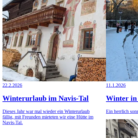
22.2.2026
11.1.2026
Winterurlaub im Navis-Tal
Winter in
Dieses Jahr war mal wieder ein Winterurlaub
Ein herrlich son
fällig, mit Freunden mieteten wir eine Hütte im
Navis-Tal.