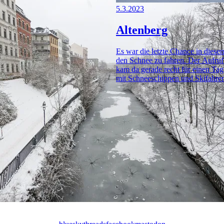
5.3.2023
Altenberg
Es war die letzte Chance in diese
den Schnee zu fahren. Der Aufruf
kam da gerade recht für einen Tag
mit Schneeschippen und Skifahre