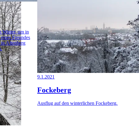
m Winter, um in
 eines Freundes
 in Altenberg
n.
9.1.2021
Fockeberg
Ausflug auf den winterlichen Fockeberg.