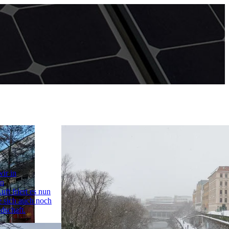
wir in
en
ft friert es nun
e sich auch noch
dschaft.