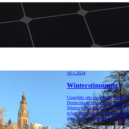
18.1.2024
Winterstimmung
Ungefähr alle zwei Jahre erleben 
Deutschland einen etwas heftiger
Wintereinbruch. Durch arktische Lu
schon einige Tage, Schnee gesellt
dazu und verwandelte die Stadtlan