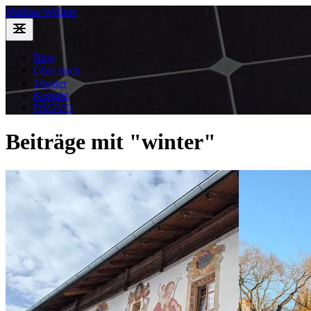
Mathias Wellner
Blog
Über mich
Theater
Kontakt
DSGVO
Beiträge mit "winter"