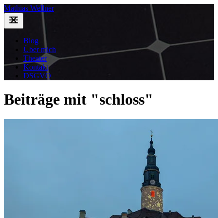
Mathias Wellner
Blog
Über mich
Theater
Kontakt
DSGVO
Beiträge mit "schloss"