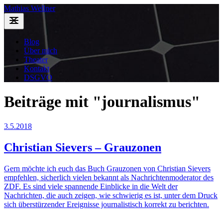
Mathias Wellner
Blog
Über mich
Theater
Kontakt
DSGVO
Beiträge mit "journalismus"
3.5.2018
Christian Sievers – Grauzonen
Gern möchte ich euch das Buch Grauzonen von Christian Sievers
empfehlen, sicherlich vielen bekannt als Nachrichtenmoderator des
ZDF. Es sind viele spannende Einblicke in die Welt der
Nachrichten, die auch zeigen, wie schwierig es ist, unter dem Druck
sich überstürzender Ereignisse journalistisch korrekt zu berichten.