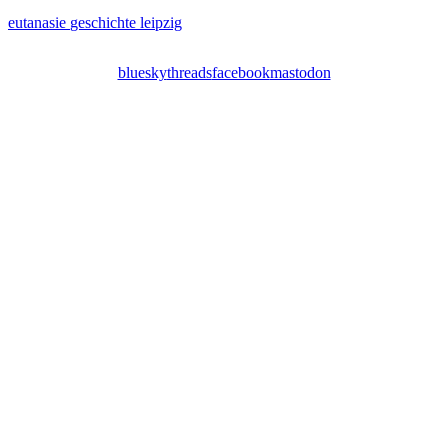
eutanasie
geschichte
leipzig
bluesky
threads
facebook
mastodon