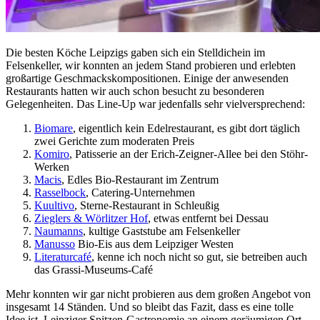
Die besten Köche Leipzigs gaben sich ein Stelldichein im
Felsenkeller, wir konnten an jedem Stand probieren und erlebten
großartige Geschmackskompositionen. Einige der anwesenden
Restaurants hatten wir auch schon besucht zu besonderen
Gelegenheiten. Das Line-Up war jedenfalls sehr vielversprechend:
Biomare
, eigentlich kein Edelrestaurant, es gibt dort täglich
zwei Gerichte zum moderaten Preis
Komiro
, Patisserie an der Erich-Zeigner-Allee bei den Stöhr-
Werken
Macis
, Edles Bio-Restaurant im Zentrum
Rasselbock
, Catering-Unternehmen
Kuultivo
, Sterne-Restaurant in Schleußig
Zieglers & Wörlitzer Hof
, etwas entfernt bei Dessau
Naumanns
, kultige Gaststube am Felsenkeller
Manusso
Bio-Eis aus dem Leipziger Westen
Literaturcafé
, kenne ich noch nicht so gut, sie betreiben auch
das Grassi-Museums-Café
Mehr konnten wir gar nicht probieren aus dem großen Angebot von
insgesamt 14 Ständen. Und so bleibt das Fazit, dass es eine tolle
Idee ist, Leipziger Spitzen-Gastronomie an einem geräumigen Ort