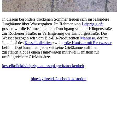
In diesem besonders trockenen Sommer freuen sich insbesondere
Jungbäume über Wassergaben. Im Rahmen von
Leipzig gießt
gossen wir die Bäume an einem Durchgang von der Klingenstraße
zur Röckener Straße, in Verlängerung der Limburgerstraße. Das
Wasser bezogen wir vom Bio-Eis-Produzenten
Manusso
, der im
Innenhof des
Kesselkollektivs
zwei
große Kanister mit Restwasser
befüllt. Dort kann man jederzeit seine Gießkanne auffüllen,
zusätzlich gibt es einen Handwagen mit zwei Kanistern für
umfangreichere Gießeinsätze.
kesselkollektiv
leipzig
manusso
plagwitz
trockenheit
bluesky
threads
facebook
mastodon