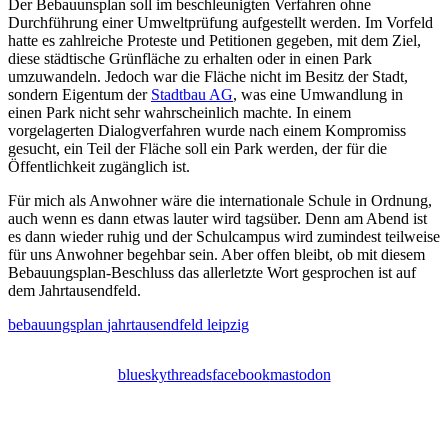
Der Bebauunsplan soll im beschleunigten Verfahren ohne
Durchführung einer Umweltprüfung aufgestellt werden. Im Vorfeld
hatte es zahlreiche Proteste und Petitionen gegeben, mit dem Ziel,
diese städtische Grünfläche zu erhalten oder in einen Park
umzuwandeln. Jedoch war die Fläche nicht im Besitz der Stadt,
sondern Eigentum der
Stadtbau AG
, was eine Umwandlung in
einen Park nicht sehr wahrscheinlich machte. In einem
vorgelagerten Dialogverfahren wurde nach einem Kompromiss
gesucht, ein Teil der Fläche soll ein Park werden, der für die
Öffentlichkeit zugänglich ist.
Für mich als Anwohner wäre die internationale Schule in Ordnung,
auch wenn es dann etwas lauter wird tagsüber. Denn am Abend ist
es dann wieder ruhig und der Schulcampus wird zumindest teilweise
für uns Anwohner begehbar sein. Aber offen bleibt, ob mit diesem
Bebauungsplan-Beschluss das allerletzte Wort gesprochen ist auf
dem Jahrtausendfeld.
bebauungsplan
jahrtausendfeld
leipzig
bluesky
threads
facebook
mastodon