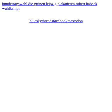
bundestagswahl
die grünen
leipzig
plakatieren
robert habeck
wahlkampf
bluesky
threads
facebook
mastodon