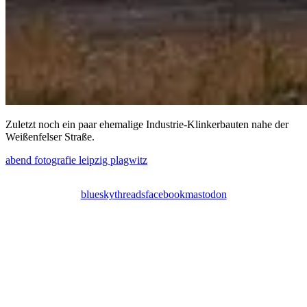
Zuletzt noch ein paar ehemalige Industrie-Klinkerbauten nahe der
Weißenfelser Straße.
abend
fotografie
leipzig
plagwitz
bluesky
threads
facebook
mastodon