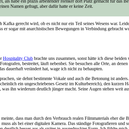
als habe ein präzis arbeitender Henker dort Platz gemacht für das Beil,
inen Namen gefragt, aber dafür hatte er keine Zeit.
lich Kafka gerecht wird, ob es nicht nur ein Teil seines Wesens war. L
ss er sogar mit anarchistischen Bewegungen in Verbindung gebracht wurd
er
Hospitality Club
brachte uns zusammen, sonst hätte ich diese beiden 
otografen, bestreitet, läuft nebenbei. Sie besuchen alle Orte, an dene
das dauerhaft verändert hat, wage ich nicht zu behaupten.
rachen, sie dehnt bestimmte Vokale und auch die Betonung ist anders. E
ahrscheinlich ein ungeschriebenes Gesetz im Kulturbereich), den kurzen 
kurz, was ihn wiederum deutlich jünger macht. Seine Augen stehen weit a
 Er meinte, dass man durch den Verbrauch realen Filmmaterials eher die
 muss als bei einer digitalen Kamera. Das ständige Fotografieren und s
 deutlich besser aus als später in ausgedruckter Form. Ich fühlte mich b