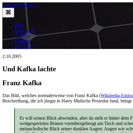
Mathias Wellner
Blog
Über mich
Theater
Kontakt
DSGVO
2.10.2005
Und Kafka lachte
Franz Kafka
Das Bild, welches normalerweise von Franz Kafka (
Wikipedia-Eintra
Beschreibung, die ich jüngst in Harry Mulischs Prozedur fand, bringt 
Er will seinen Blick abwenden, aber da sieht er hinter dem 
weitgespreizten Beinen vornübergebeugt am Tisch und schreibt
melancholische Blick seiner dunklen Augen: Augen wie schw