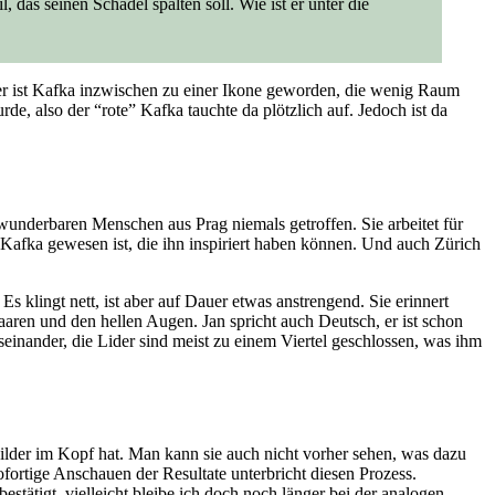
 das seinen Schädel spalten soll. Wie ist er unter die
eider ist Kafka inzwischen zu einer Ikone geworden, die wenig Raum
e, also der “rote” Kafka tauchte da plötzlich auf. Jedoch ist da
wunderbaren Menschen aus Prag niemals getroffen. Sie arbeitet für
n Kafka gewesen ist, die ihn inspiriert haben können. Und auch Zürich
s klingt nett, ist aber auf Dauer etwas anstrengend. Sie erinnert
Haaren und den hellen Augen. Jan spricht auch Deutsch, er ist schon
useinander, die Lider sind meist zu einem Viertel geschlossen, was ihm
 Bilder im Kopf hat. Man kann sie auch nicht vorher sehen, was dazu
ofortige Anschauen der Resultate unterbricht diesen Prozess.
estätigt, vielleicht bleibe ich doch noch länger bei der analogen