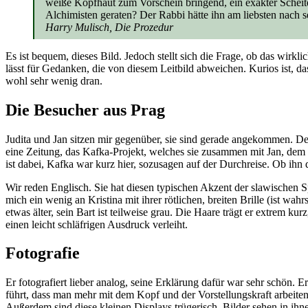
weiße Kopfhaut zum Vorschein bringend, ein exakter Scheitel, 
Alchimisten geraten? Der Rabbi hätte ihn am liebsten nach se
Harry Mulisch, Die Prozedur
Es ist bequem, dieses Bild. Jedoch stellt sich die Frage, ob das wirk
lässt für Gedanken, die von diesem Leitbild abweichen. Kurios ist, da
wohl sehr wenig dran.
Die Besucher aus Prag
Judita und Jan sitzen mir gegenüber, sie sind gerade angekommen. D
eine Zeitung, das Kafka-Projekt, welches sie zusammen mit Jan, dem F
ist dabei, Kafka war kurz hier, sozusagen auf der Durchreise. Ob ihn 
Wir reden Englisch. Sie hat diesen typischen Akzent der slawischen Sp
mich ein wenig an Kristina mit ihrer rötlichen, breiten Brille (ist w
etwas älter, sein Bart ist teilweise grau. Die Haare trägt er extrem 
einen leicht schläfrigen Ausdruck verleiht.
Fotografie
Er fotografiert lieber analog, seine Erklärung dafür war sehr schön.
führt, dass man mehr mit dem Kopf und der Vorstellungskraft arbeiten
Außerdem sind diese kleinen Displays trügerisch, Bilder sehen in ihnen