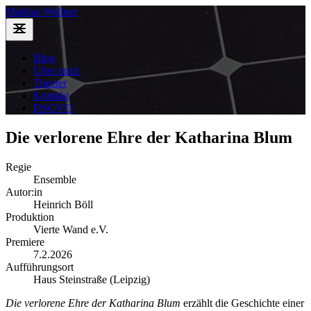
Mathias Wellner
Blog
Über mich
Theater
Kontakt
DSGVO
Die verlorene Ehre der Katharina Blum
Regie
Ensemble
Autor:in
Heinrich Böll
Produktion
Vierte Wand e.V.
Premiere
7.2.2026
Aufführungsort
Haus Steinstraße (Leipzig)
Die verlorene Ehre der Katharina Blum
erzählt die Geschichte einer