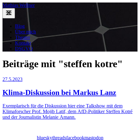
Mathias Wellner
Blog
Über mich
Theater
Kontakt
DSGVO
Beiträge mit "steffen kotre"
27.5.2023
Klima-Diskussion bei Markus Lanz
Exemplarisch für die Diskussion hier eine Talkshow mit dem
Klimaforscher Prof. Mojib Latif, dem AfD-Politiker Steffen Kotré
und der Journalistin Melanie Amann.
bluesky
threads
facebook
mastodon