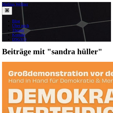
Mathias Wellner
Blog
Über mich
Theater
Kontakt
DSGVO
Beiträge mit "sandra hüller"