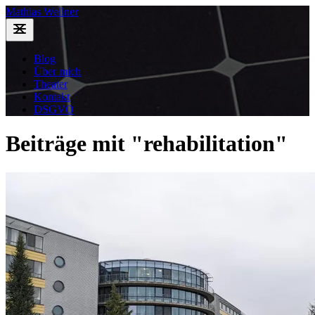
Mathias Wellner
Blog
Über mich
Theater
Kontakt
DSGVO
Beiträge mit "rehabilitation"