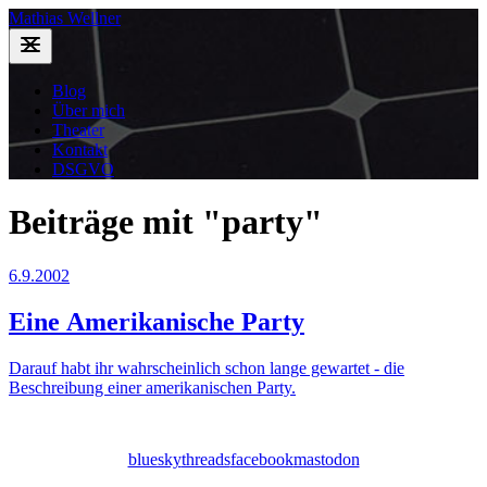
Mathias Wellner
Blog
Über mich
Theater
Kontakt
DSGVO
Beiträge mit "party"
6.9.2002
Eine Amerikanische Party
Darauf habt ihr wahrscheinlich schon lange gewartet - die
Beschreibung einer amerikanischen Party.
bluesky
threads
facebook
mastodon