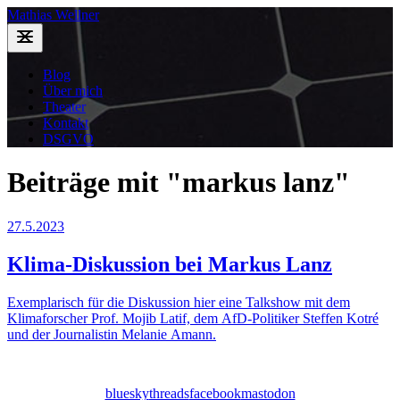
Mathias Wellner
Blog
Über mich
Theater
Kontakt
DSGVO
Beiträge mit "markus lanz"
27.5.2023
Klima-Diskussion bei Markus Lanz
Exemplarisch für die Diskussion hier eine Talkshow mit dem
Klimaforscher Prof. Mojib Latif, dem AfD-Politiker Steffen Kotré
und der Journalistin Melanie Amann.
bluesky
threads
facebook
mastodon