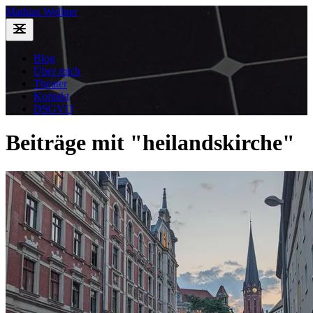
Mathias Wellner
Blog
Über mich
Theater
Kontakt
DSGVO
Beiträge mit "heilandskirche"