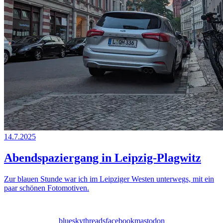
14.7.2025
Abendspaziergang in Leipzig-Plagwitz
Zur blauen Stunde war ich im Leipziger Westen unterwegs, mit ein
paar schönen Fotomotiven.
bluesky
threads
facebook
mastodon