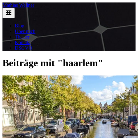
Mathias Wellner
Blog
Über mich
Theater
Kontakt
DSGVO
Beiträge mit "haarlem"