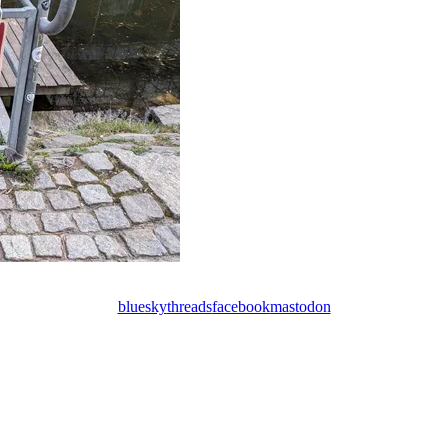
bluesky
threads
facebook
mastodon