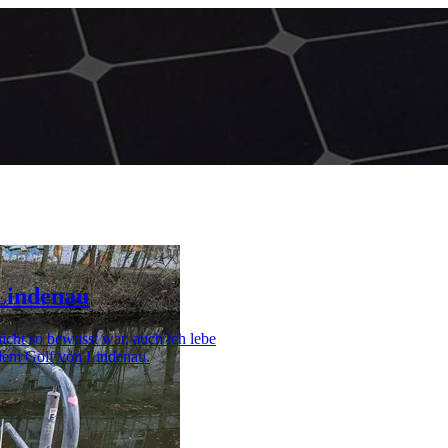
Lindenau
icht so bewusst war, auch ich lebe
dem Golf von Lindenau.