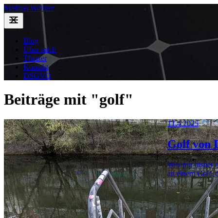
Mathias Wellner
Blog
Über mich
Theater
Kontakt
DSGVO
Beiträge mit "golf"
11.4.2025
Golf von 
Was mir bisher n
an einem Golf, 