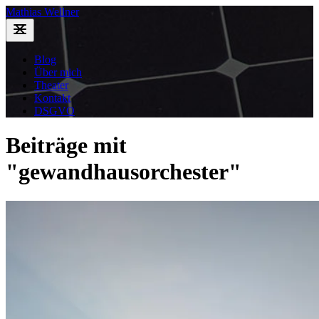
Mathias Wellner
Blog
Über mich
Theater
Kontakt
DSGVO
Beiträge mit
"gewandhausorchester"