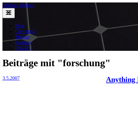
Mathias Wellner
Blog
Über mich
Theater
Kontakt
DSGVO
Beiträge mit "forschung"
3.5.2007
Anything 