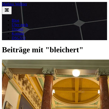
Mathias Wellner
Blog
Über mich
Theater
Kontakt
DSGVO
Beiträge mit "bleichert"