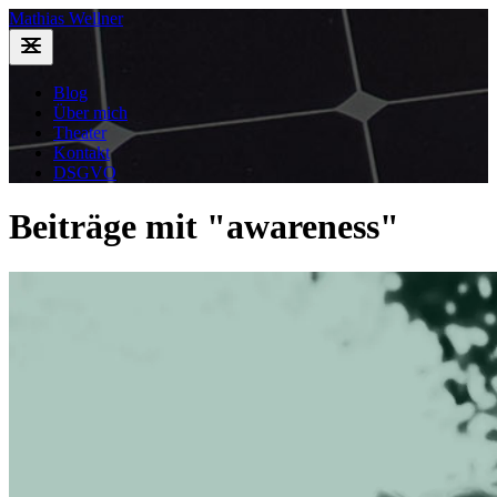
Mathias Wellner
Blog
Über mich
Theater
Kontakt
DSGVO
Beiträge mit "awareness"