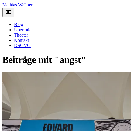
Mathias Wellner
Blog
Über mich
Theater
Kontakt
DSGVO
Beiträge mit "angst"